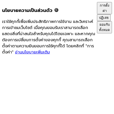
การตั้ง
นโยบายความเป็นส่วนตัว 🍪
ค่า
ปฏิเสธ
เราใช้คุกกี้เพื่อเพิ่มประสิทธิภาพการใช้งาน และวิเคราะห์
ยอมรับ
การเข้าชมเว็บไซต์ เมื่อคุณยอมรับเราสามารถเลือก
ทั้งหมด
แสดงสิ่งที่น่าสนใจสำหรับคุณได้โตยเฉพาะ และหากคุณ
ต้องการเปลี่ยนการตั้งค่าของคุกกี้ คุณสามารถเลือก
ตั้งค่าตามความยินยอมการใช้คุกกี้ได้ โดยคลิกที่ "การ
ตั้งค่า"
อ่านนโยบายเพิ่มเติม